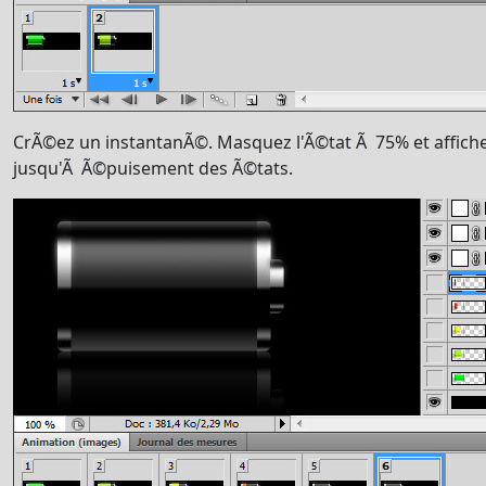
CrÃ©ez un instantanÃ©. Masquez l'Ã©tat Ã 75% et affich
jusqu'Ã Ã©puisement des Ã©tats.