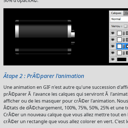
50% d'opacitÃ©.
Ãtape 2 : PrÃ©parer l'animation
Une animation en GIF n'est autre qu'une succession d'affi
prÃ©parer Ã l'avance les calques qui serviront Ã l'animatio
afficher ou de les masquer pour crÃ©er l'animation. Nous
Ã©tats de dÃ©chargement, 100%, 75%, 50%, 25% et une to
CrÃ©er un nouveau calque que vous allez mettre tout en ba
crÃ©er un rectangle que vous allez colorer en vert. C'est