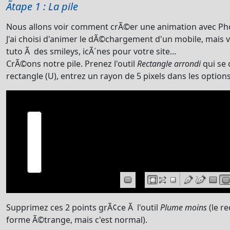
Ãtape 1 : La pile
Nous allons voir comment crÃ©er une animation avec Ph
J'ai choisi d'animer le dÃ©chargement d'un mobile, mais 
tuto Ã des smileys, icÃ´nes pour votre site...
CrÃ©ons notre pile. Prenez l'outil
Rectangle arrondi
qui se 
rectangle (U), entrez un rayon de 5 pixels dans les options
Supprimez ces 2 points grÃ¢ce Ã l'outil
Plume moins
(le r
forme Ã©trange, mais c'est normal).