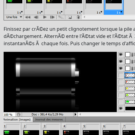
Finissez par crÃ©ez un petit clignotement lorsque la pile a
dÃ©chargement. AlternÃ© entre l'Ã©tat vide et l'Ã©tat Ã
instantanÃ©s Ã chaque fois. Puis changer le temps d'affi