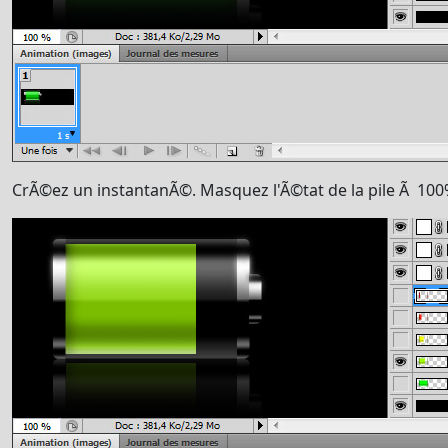
CrÃ©ez un instantanÃ©. Masquez l'Ã©tat de la pile Ã 100%