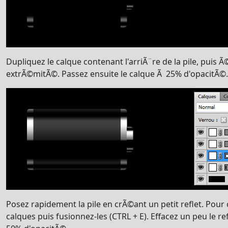
Dupliquez le calque contenant l'arriÃ¨re de la pile, puis Ã©
extrÃ©mitÃ©. Passez ensuite le calque Ã 25% d'opacitÃ©.
Posez rapidement la pile en crÃ©ant un petit reflet. Pour 
calques puis fusionnez-les (CTRL + E). Effacez un peu le re